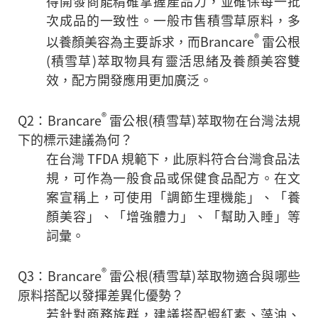
得開發商能精確掌握產品力，並確保每一批
次成品的一致性。一般市售積雪草原料，多
®
以養顏美容為主要訴求，而Brancare
雷公根
(積雪草)萃取物具有靈活思緒及養顏美容雙
效，配方開發應用更加廣泛。
®
Q2：Brancare
雷公根(積雪草)萃取物在台灣法規
下的標示建議為何？
在台灣 TFDA 規範下，此原料符合台灣食品法
規，可作為一般食品或保健食品配方。在文
案宣稱上，可使用「調節生理機能」、「養
顏美容」、「增強體力」、「幫助入睡」等
詞彙。
®
Q3：Brancare
雷公根(積雪草)萃取物適合與哪些
原料搭配以發揮差異化優勢？
若針對商務族群，建議搭配蝦紅素、藻油、