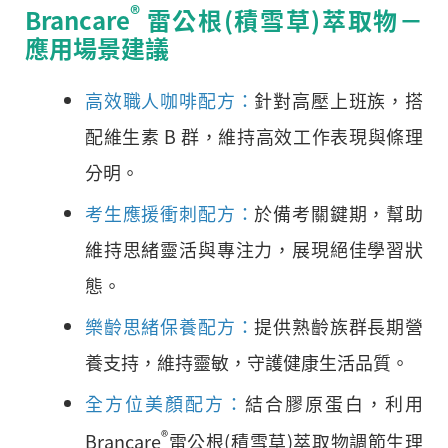
®
Brancare
雷公根(積雪草)萃取物－
應用場景建議
高效職人咖啡配方：
針對高壓上班族，搭
配維生素 B 群，維持高效工作表現與條理
分明。
考生應援衝刺配方：
於備考關鍵期，幫助
維持思緒靈活與專注力，展現絕佳學習狀
態。
樂齡思緒保養配方：
提供熟齡族群長期營
養支持，維持靈敏，守護健康生活品質。
全方位美顏配方：
結合膠原蛋白，利用
®
Brancare
雷公根(積雪草)萃取物調節生理