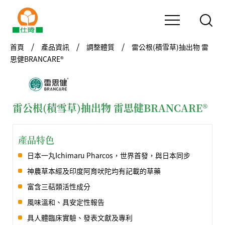
首頁
產品資訊
調整體質
雷公根(積雪草)抽出物 雷
思健BRANCARE®
雷公根(積雪草)抽出物 雷思健BRANCARE®
產品特色
日本一丸Ichimaru Pharcos，世界首發，與日本同步
神農草本經及印度阿育吠陀均有記載的草藥
富含三萜類活性成分
風味溫和、具安定性報告
具人體臨床實驗、發表文獻及專利