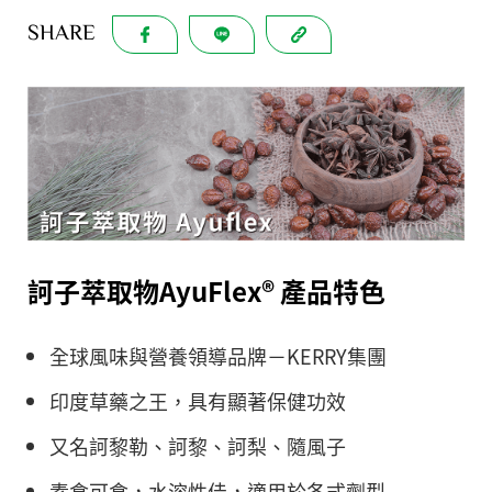
SHARE
訶子萃取物AyuFlex® 產品特色
全球風味與營養領導品牌－KERRY集團
印度草藥之王，具有顯著保健功效
又名訶黎勒、訶黎、訶梨、隨風子
素食可食，水溶性佳，適用於各式劑型