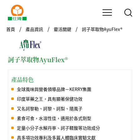
首頁
產品資訊
靈活關鍵
訶子萃取物AyuFlex®
訶子萃取物AyuFlex®
產品特色
全球風味與營養領導品牌－KERRY集團
印度草藥之王，具有顯著保健功效
又名訶黎勒、訶黎、訶梨、隨風子
素食可食，水溶性佳，適用於各式劑型
定量小分子水解丹寧、訶子鞣酸等功效成分
具多項功效專利及多篇人體臨床實驗文獻