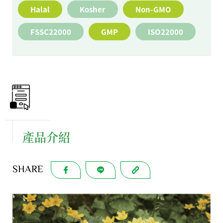
Halal
Kosher
Non-GMO
FSSC22000
GMP
ISO22000
產品介紹
SHARE