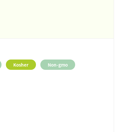
Kosher
Non-gmo