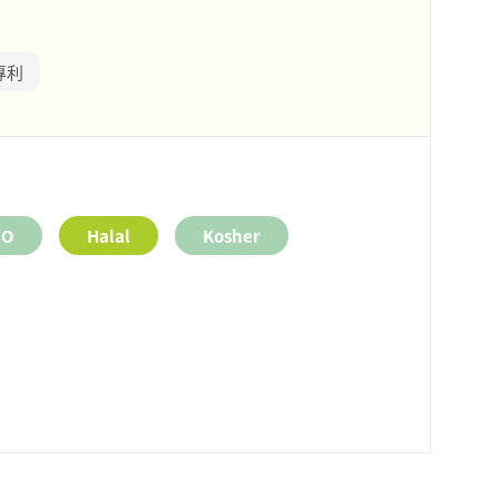
專利
MO
Halal
Kosher