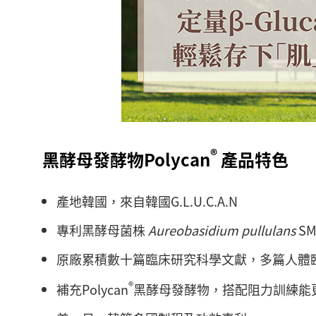
®
黑酵母發酵物Polycan
產品特色
產地韓國，來自韓國G.L.U.C.A.N
專利黑酵母菌株
Aureobasidium pullulans
SM
原廠累積數十篇臨床研究科學文獻，多篇人體
®
補充Polycan
黑酵母發酵物，搭配阻力訓練能