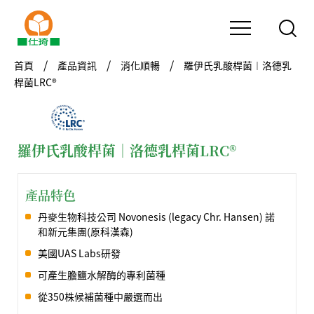
首頁
產品資訊
消化順暢
羅伊氏乳酸桿菌︱洛德乳
桿菌LRC®
羅伊氏乳酸桿菌︱洛德乳桿菌LRC®
產品特色
丹麥生物科技公司 Novonesis (legacy Chr. Hansen) 諾
和新元集團(原科漢森)
美國UAS Labs研發
可產生膽鹽水解酶的專利菌種
從350株候補菌種中嚴選而出