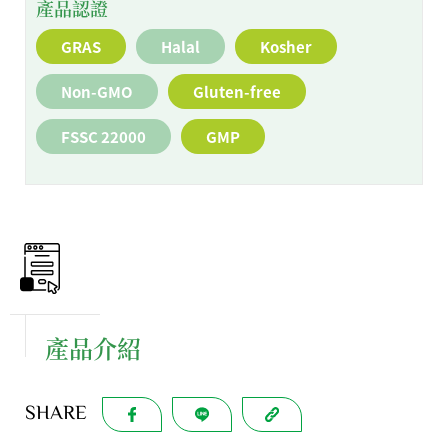
產品認證
GRAS
Halal
Kosher
Non-GMO
Gluten-free
FSSC 22000
GMP
產品介紹
SHARE