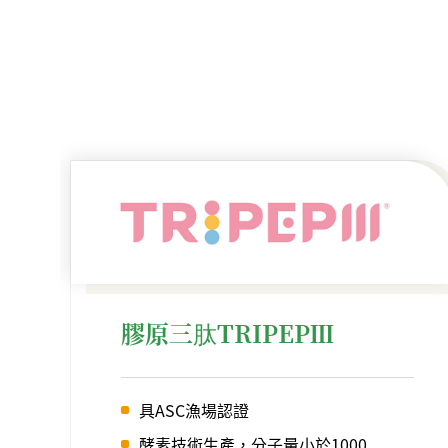
膠原三肽TRIPEPⅢ
具ASC漁場認證
酵素技術生產，分子量小於1000