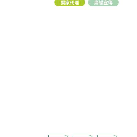
獨家代理
廣編宣傳