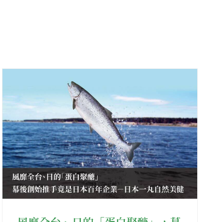
風靡全台、日的「蛋白聚醣」，幕