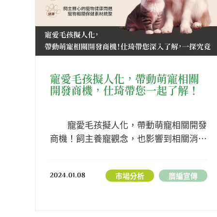
寵愛毛孩擬人化，帶動萌寵相關
開發商機，仕琦帶您一起了解！
寵愛毛孩擬人化，帶動萌寵相關開發
商機！飼主養寵觀念，也影響到相關消費
行為。仕琦帶您深入了解、一探究竟。帶
您了解寵物市場大小、寵物食品開發趨
2024.01.08
市場分析
廣編宣傳
勢、飼主對主食/零食的消費行為、飼主
關心的寵物健康問題。文章裡也統整了仕
琦寵物相關功能素材及寵物保健原料。