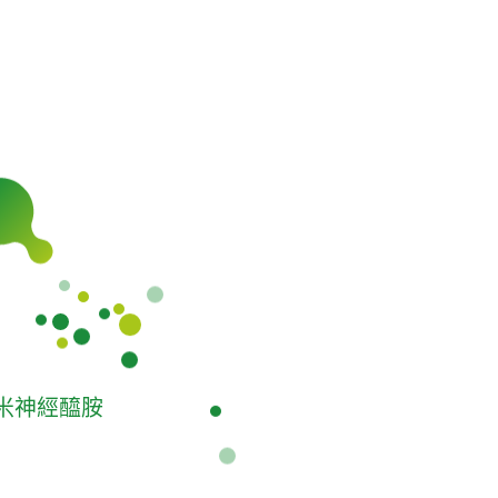
玄米神經醯胺