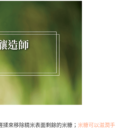
搓揉來移除精米表面剩餘的米糠；
米糠可以滋潤手