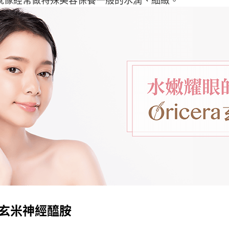
®玄米神經醯胺