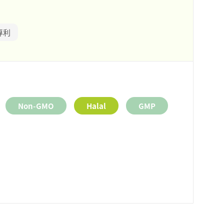
專利
Non-GMO
Halal
GMP