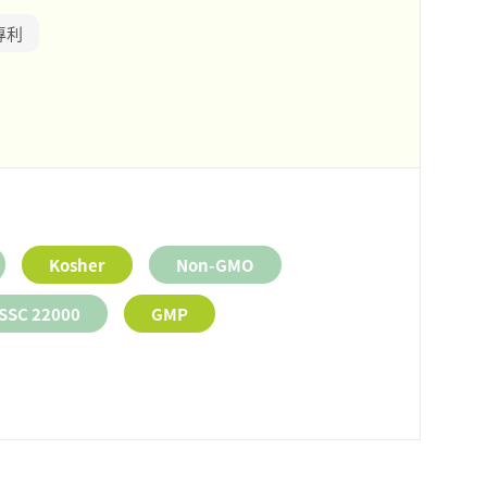
專利
Kosher
Non-GMO
SSC 22000
GMP