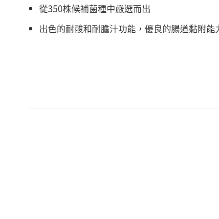
從350株候補菌種中嚴選而出
出色的耐酸和耐膽汁功能，優良的腸道黏附能