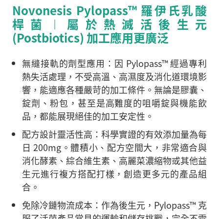
Novonesis Pylopass™ 羅伊氏乳酸
桿菌︱屬於熱滅活後生元
(Postbiotics) 加工應用更廣泛
無縫接軌的劑型應用：
因 Pylopass™ 經過專利
熱失活處理，不受高溫、高濕度及消化道環境影
響，能適應各種嚴苛的加工條件。無論是膠囊、
錠劑、粉包，甚至是高難度的咀嚼錠與機能飲
品，都能展現絕佳的加工安定性。
配方設計靈活性高：
科學實證的有效添加量為每
日 200mg。體積小、配方空間大，非常適合與
消化酵素、綜合維生素、高麗菜濃縮物或其他益
生元進行複方搭配打樣，創造更多元的產品組
合。
免除冷鏈物流成本：
作為後生元，Pylopass™ 克
服了活菌產品常見的運輸和儲存挑戰，完全不需