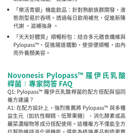
「樂活青銀」機能飲品
：針對熟齡族群開發，液
態劑型易於吞嚥。透過每日飲用補充，促進新陳
代謝
，滋補強身
。
「天天好體質」順暢粉包：
結合多元膳食纖維與
Pylopass™，促進腸道蠕動，使排便順暢，由內
而外養顏美容。
Novonesis Pylopass™ 羅伊氏乳酸
桿菌︱專家問答 FAQ
Q1: Pylopass™ 羅伊氏乳酸桿菌的配方搭配與協同
複方建議？
A1: 在配方設計上，強烈推薦將 Pylopass™ 與多種
益生元（如抗性糊精、低聚果糖）、消化酵素或高
麗菜濃縮物等成分搭配使用。這種複方不僅能全方
位幫助維持消化道機能，還能為終端產品創造更豐