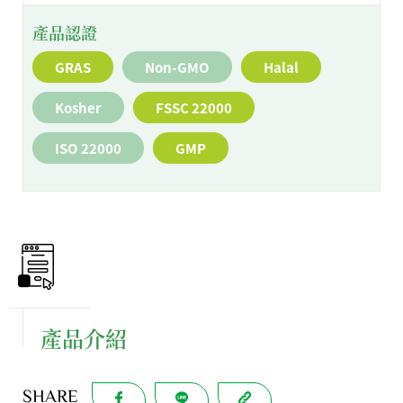
產品認證
GRAS
Non-GMO
Halal
Kosher
FSSC 22000
ISO 22000
GMP
產品介紹
SHARE